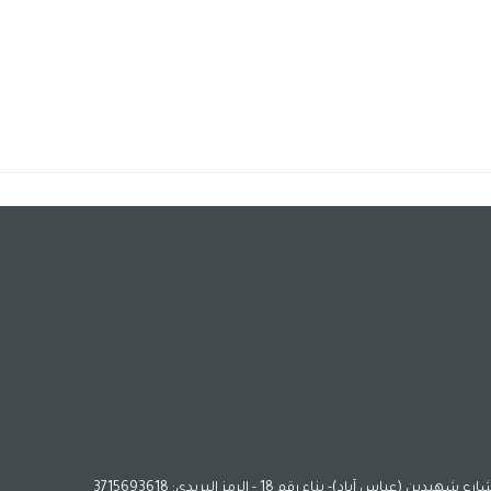
باد)- بناء رقم 18 - الرمز البريدي: 3715693618