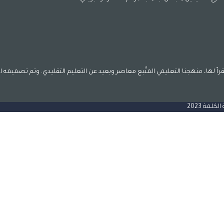
اً لها، منهجنا التعليمي المتّبع معاصر وبعيد عن التعليم التقليدي. وتم تصميمه ا
مة 2023