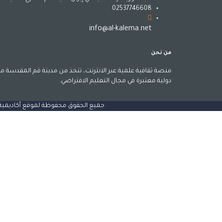
02537746608
info@al-kalema.net
من نحن
منصة ثقافية علمية عبر الانترنت، تتخذ من مدينة قم المقدسة مقر
دولية معتبرة في مجال التعليم الافتراضي.
جميع الحقوق محفوظة لموقع أكاديمية الكل
تسجيل الدخول
يجب أن تحتوي كلمة المرور على 8 أحرف على الأقل من الأرقام والحروف، وتحتوي على حرف كبير واحد على الأقل
تذكرني